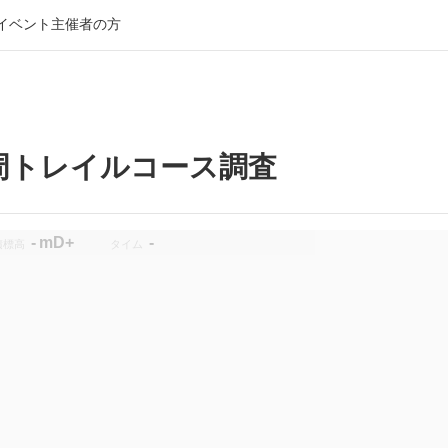
イベント主催者の方
周トレイルコース調査
-
m
D+
-
積標高
タイム