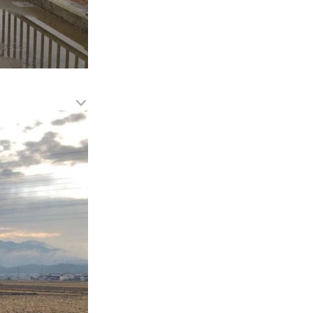
メ
ニ
ュ
ー