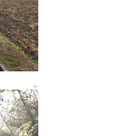
メ
ニ
ュ
ー