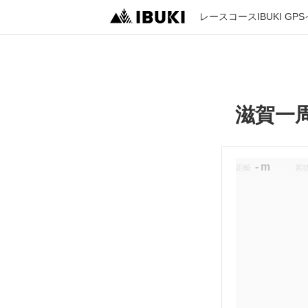
レース
コース
IBUKI GPS
滋賀一
-
m
距離
累