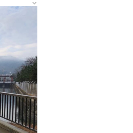
メ
ニ
ュ
ー