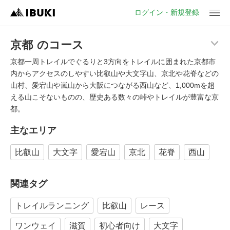
ログイン・新規登録
京都
のコース
メ
ニ
京都一周トレイルでぐるりと3方向をトレイルに囲まれた京都市
ュ
内からアクセスのしやすい比叡山や大文字山、京北や花脊などの
ー
山村、愛宕山や嵐山から大阪につながる西山など、1,000mを超
える山こそないものの、歴史ある数々の峠やトレイルが豊富な京
都。
主なエリア
比叡山
大文字
愛宕山
京北
花脊
西山
関連タグ
トレイルランニング
比叡山
レース
ワンウェイ
滋賀
初心者向け
大文字