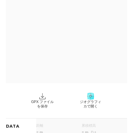
GPX ファイル
ジオグラフィ
を保存
カで開く
距離
累積標高
DATA
-
-
m
m
D+