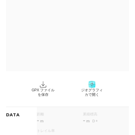
GPX ファイル
ジオグラフィ
を保存
カで開く
距離
累積標高
DATA
-
-
m
m
D+
トレイル率