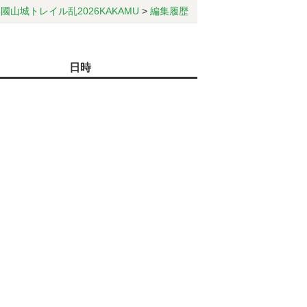
國山城トレイル乱2026KAKAMU
>
編集履歴
日時