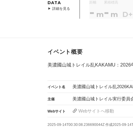
DATA
距離
累積標高
-
-
詳細を見る
m
m
D
イベント概要
美濃國山城トレイル乱KAKAMU：202
美濃國山城トレイル乱2026KA
イベント名
美濃國山城トレイル実行委員
主催
Webサイトへ移動
Webサイト
2025-09-14T00:30:08.236690044Z
作成
2025-09-14